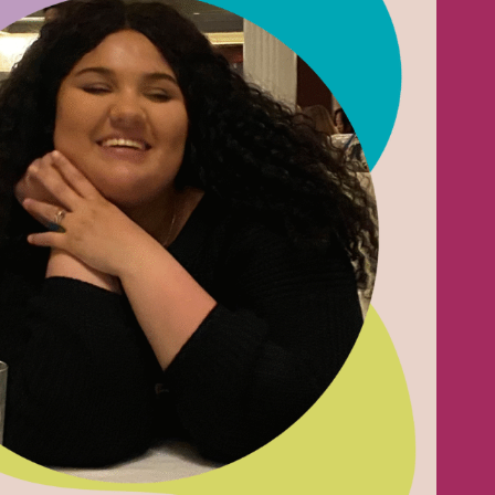
ce
ondiale
nous