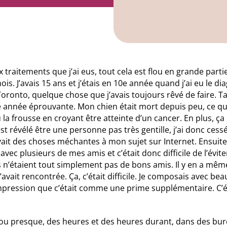
traitements que j’ai eus, tout cela est flou en grande part
s. J’avais 15 ans et j’étais en 10e année quand j’ai eu le d
 Toronto, quelque chose que j’avais toujours rêvé de faire. 
 année éprouvante. Mon chien était mort depuis peu, ce qui 
la frousse en croyant être atteinte d’un cancer. En plus, ça 
st révélé être une personne pas très gentille, j’ai donc cessé 
vait des choses méchantes à mon sujet sur Internet. Ensuite,
ain avec plusieurs de mes amis et c’était donc difficile de l’évi
 n’étaient tout simplement pas de bons amis. Il y en a même
vait rencontrée. Ça, c’était difficile. Je composais avec be
l’impression que c’était comme une prime supplémentaire. C’ét
s ou presque, des heures et des heures durant, dans des bu