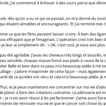
’école, j’ai commencé à échouer à des cours parce que déso
’école, dès qu’on a su ce qui se passait, on m’a donné du souti
qui étaient aimables et encourageants. Et j’ai terminé mes 
me ce que les films peuvent laisser croire. À bien des égards
aussi effrayant que je l’imaginais. L’opération s’est très bi
e leur ai simplement dit : « OK, c’est cool, je vous vois plus 
as été agréable. J’avais les cheveux très longs et bouclés, et j
u sensible, cloques mauve foncé aux pieds à cause de la c
lier Belle et bien dans sa peau m’a beaucoup aidée à me sen
llage – j’adore m’exprimer de cette façon – mais égalemen
 parlé de ce qu’elles ont vécu et cela m’a beaucoup aidée. Je
d’hui, et je peux maintenant me concentrer sur ma vie d’ado
de plaisir à faire des créations culinaires. La pâtisserie est 
– je crois avoir réussi à les perfectionner. J’aime aussi faire
 contente de retrouver ma vie et que le cancer soit chose du 