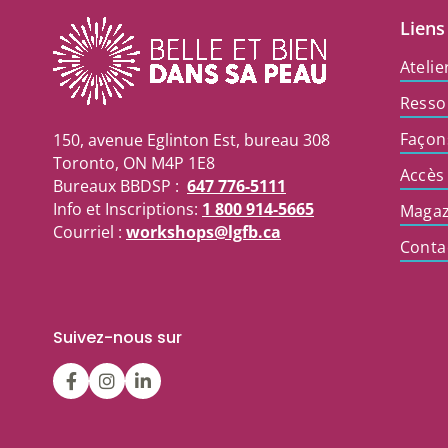
Liens
Atelie
Resso
Façon
150, avenue Eglinton Est, bureau 308
Toronto, ON M4P 1E8
Accès
Bureaux BBDSP :
647 776-5111
Info et Inscriptions:
1 800 914-5665
Magaz
Courriel :
workshops@lgfb.ca
Conta
Suivez-nous sur
LGFBCanada
LGFBCanada
Belle
et
bien