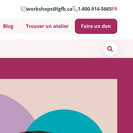
workshops@lgfb.ca
1-800-914-5665
FR
Blog
Trouver un atelier
Faire un don
Search
os de
nous
ct
s soins psychosociaux sont-ils importants?
 et soutiens