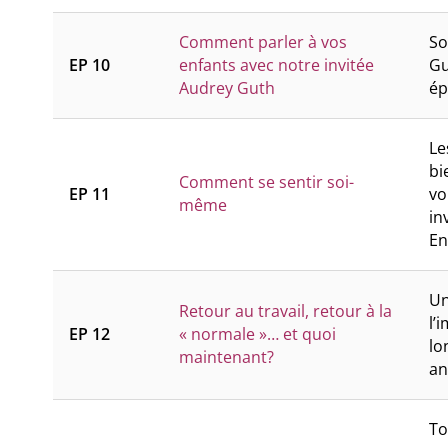
Comment parler à vos
So
EP 10
enfants avec notre invitée
Gu
Audrey Guth
ép
Le
bi
Comment se sentir soi-
EP 11
vo
même
in
En
Un
Retour au travail, retour à la
l’
EP 12
« normale »… et quoi
lo
maintenant?
an
To