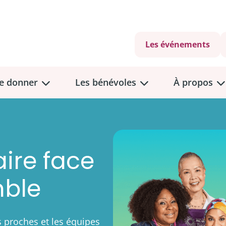
Les événements
e donner
Les bénévoles
À propos
aire face
mble
ants?
s proches et les équipes