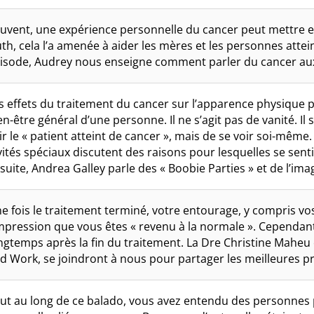
uvent, une expérience personnelle du cancer peut mettre e
th, cela l’a amenée à aider les mères et les personnes attein
isode, Audrey nous enseigne comment parler du cancer aux
s effets du traitement du cancer sur l’apparence physique 
en-être général d’une personne. Il ne s’agit pas de vanité. Il 
ir le « patient atteint de cancer », mais de se voir soi-même
vités spéciaux discutent des raisons pour lesquelles se sent
suite, Andrea Galley parle des « Boobie Parties » et de l’im
e fois le traitement terminé, votre entourage, y compris vos
impression que vous êtes « revenu à la normale ». Cependant
ngtemps après la fin du traitement. La Dre Christine Maheu
d Work, se joindront à nous pour partager les meilleures pr
ut au long de ce balado, vous avez entendu des personnes pa