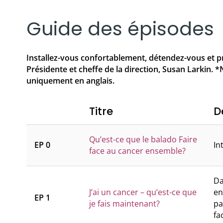
Balado
Guide des épisodes
Ressources vidéo
Installez-vous confortablement, détendez-vous et pr
Présidente et cheffe de la direction, Susan Larkin. *N
uniquement en anglais.
Titre
D
Qu’est-ce que le balado Faire
EP 0
In
face au cancer ensemble?
Da
J’ai un cancer – qu’est-ce que
en
EP 1
je fais maintenant?
pa
fa