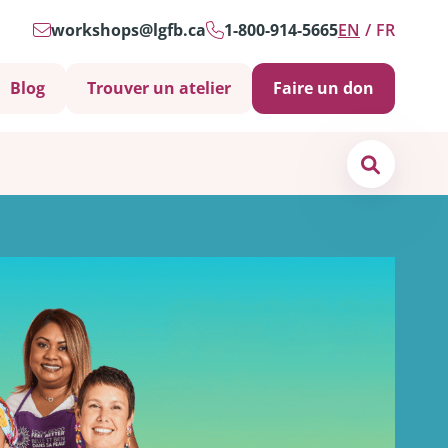
workshops@lgfb.ca
1-800-914-5665
EN
FR
Blog
Trouver un atelier
Faire un don
Search