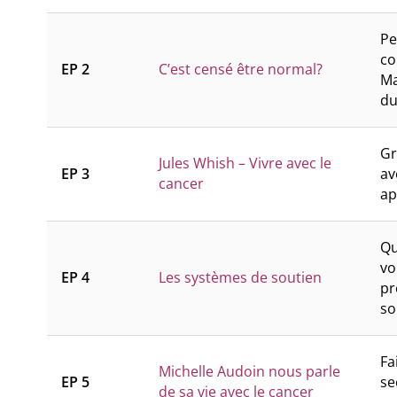
Pe
co
EP 2
C’est censé être normal?
Ma
du
Gr
Jules Whish – Vivre avec le
EP 3
av
cancer
ap
Qu
vo
EP 4
Les systèmes de soutien
pr
so
Fa
Michelle Audoin nous parle
EP 5
se
de sa vie avec le cancer