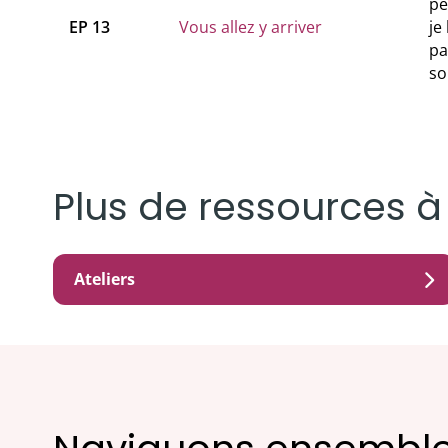
pe
EP 13
Vous allez y arriver
je
pa
so
Plus de ressources à
Ateliers