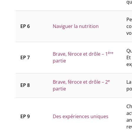
qu
Pe
EP 6
Naviguer la nutrition
co
vo
Qu
ère
Brave, féroce et drôle – 1
EP 7
Et
partie
ex
e
Brave, féroce et drôle – 2
La
EP 8
partie
po
Ch
ac
EP 9
Des expériences uniques
an
re