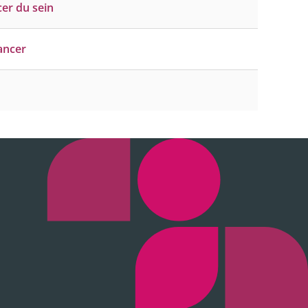
er du sein
ancer