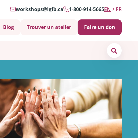
workshops@lgfb.ca
1-800-914-5665
EN
FR
Blog
Trouver un atelier
Faire un don
Search