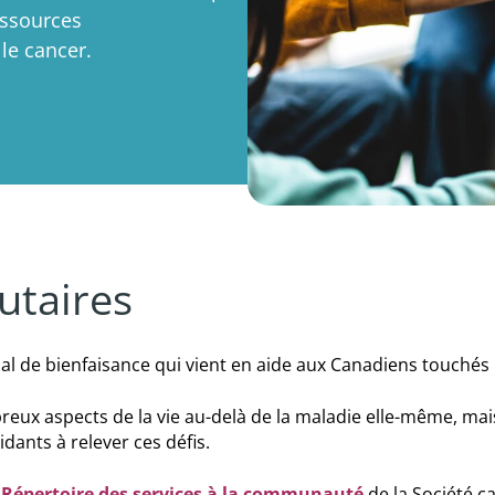
essources
le cancer.
utaires
l de bienfaisance qui vient en aide aux Canadiens touchés 
reux aspects de la vie au-delà de la maladie elle-même, ma
idants à relever ces défis.
e
Répertoire des services à la communauté
de la Société c