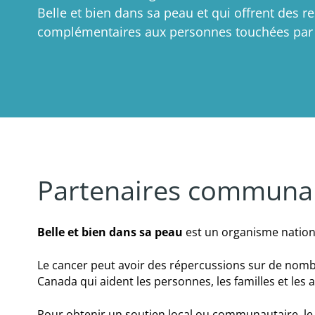
Dons
d'entreprise
Belle et bien dans sa peau et qui offrent des r
Accès pour les bénévoles
Rasage et soins de la peau pour hommes
Gouvernance
Soins de la peau et maquillage
complémentaires aux personnes touchées par 
Dons d'entreprise
Ados
Présence mondiale
Prothèses capillaires et foulards
Marketing engagé
Nutrition
Contactez-nous
Soutiens-gorge et prothèses
Dons en nature
Soins personnels et pleine conscience
Atelier pour ados
Événements et activités
Soins psychosociaux et cancer
Rasage et soins de la peau pour hommes
Style et habillement
Nutrition après le traitement
Bien-être sexuel
Partenaires communa
Ressources communautaires
Belle et bien dans sa peau
est un organisme nationa
Pour les prestataires de soins de santé
Le cancer peut avoir des répercussions sur de nomb
Pour les aidants
Canada qui aident les personnes, les familles et les a
Magazine BBDSP
Pour obtenir un soutien local ou communautaire, l