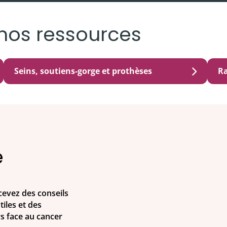
nos ressources
Seins, soutiens-gorge et prothèses
Ra
e
evez des conseils
iles et des
rs face au cancer