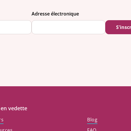
Adresse électronique
 en vedette
rs
Blog
urces
FAQ