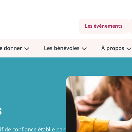
Les événements
e donner
Les bénévoles
À propos
s
ants?
tif de confiance établie par