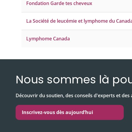
Fondation Garde tes cheveux
La Société de leucémie et lymphome du Canad
Lymphome Canada
Nous sommes là pou
Découvrir du soutien, des conseils d'experts et des a
Inscrivez-vous dès aujourd’hui