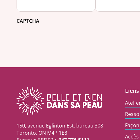
CAPTCHA
Liens
Atelie
Resso
Façon
150, avenue Eglinton Est, bureau 308
Toronto, ON M4P 1E8
Accès