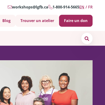
workshops@lgfb.ca
1-800-914-5665
EN
FR
Blog
Trouver un atelier
Faire un don
Search