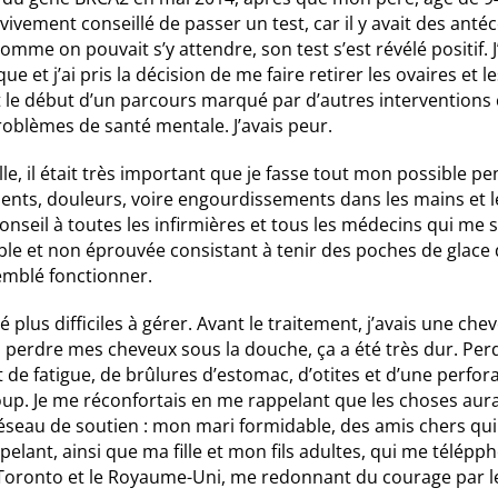
t vivement conseillé de passer un test, car il y avait des an
comme on pouvait s’y attendre, son test s’est révélé positif. J
que et j’ai pris la décision de me faire retirer les ovaires et
t le début d’un parcours marqué par d’autres interventions 
roblèmes de santé mentale. J’avais peur.
lle, il était très important que je fasse tout mon possible
ents, douleurs, voire engourdissements dans les mains et le
eil à toutes les infirmières et tous les médecins qui me soig
able et non éprouvée consistant à tenir des poches de glac
emblé fonctionner.
 plus difficiles à gérer. Avant le traitement, j’avais une ch
perdre mes cheveux sous la douche, ça a été très dur. Perd
ert de fatigue, de brûlures d’estomac, d’otites et d’une perfor
p. Je me réconfortais en me rappelant que les choses auraie
réseau de soutien : mon mari formidable, des amis chers qu
elant, ainsi que ma fille et mon fils adultes, qui me télépp
 Toronto et le Royaume-Uni, me redonnant du courage par l