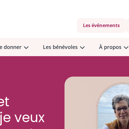
Les événements
e donner
Les bénévoles
À propos
et
 je veux
ants?