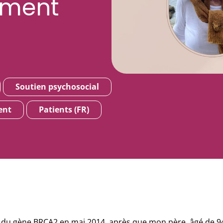
nement
Soutien psychosocial
ent
Patients (FR)
se du gène BRCA2 en mai 2014, après que mon père, âgé de 94