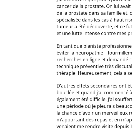
cancer de la prostate. On lui avai
Balado
de la prostate dans sa famille et, 
Ressources vidéo
spécialisée dans les cas à haut ris
tumeur a été découverte, et ce fu
et une lutte intense contre mes p
En tant que pianiste professionne
éviter la neuropathie – fourmillem
recherches en ligne et demandé cons
technique préventive très discut
thérapie. Heureusement, cela a s
D’autres effets secondaires ont été
bouclée et quand j’ai commencé à 
également été difficile. J’ai souff
une période où je pleurais beaucou
la chance d’avoir un merveilleux 
m’apportant des repas et en m’app
venaient me rendre visite depuis