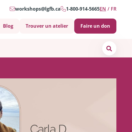
workshops@lgfb.ca
1-800-914-5665
EN
FR
Blog
Trouver un atelier
Faire un don
Search