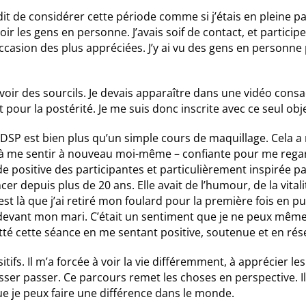
it de considérer cette période comme si j’étais en pleine p
les gens en personne. J’avais soif de contact, et participer 
casion des plus appréciées. J’y ai vu des gens en personne 
s avoir des sourcils. Je devais apparaître dans une vidéo con
t pour la postérité. Je me suis donc inscrite avec ce seul obje
BBDSP est bien plus qu’un simple cours de maquillage. Cela
ée à me sentir à nouveau moi-même – confiante pour me regar
tude positive des participantes et particulièrement inspirée pa
cer depuis plus de 20 ans. Elle avait de l’humour, de la vita
’est là que j’ai retiré mon foulard pour la première fois en p
devant mon mari. C’était un sentiment que je ne peux même 
uitté cette séance en me sentant positive, soutenue et en rés
ifs. Il m’a forcée à voir la vie différemment, à apprécier les 
aisser passer. Ce parcours remet les choses en perspective. I
ue je peux faire une différence dans le monde.