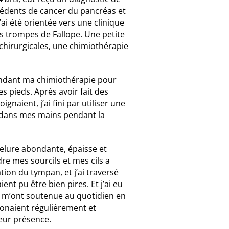
técédents de cancer du pancréas et
’ai été orientée vers une clinique
 les trompes de Fallope. Une petite
chirurgicales, une chimiothérapie
 pendant ma chimiothérapie pour
s pieds. Après avoir fait des
naient, j’ai fini par utiliser une
e dans mes mains pendant la
evelure abondante, épaisse et
re mes sourcils et mes cils a
ation du tympan, et j’ai traversé
nt pu être bien pires. Et j’ai eu
i m’ont soutenue au quotidien en
honaient régulièrement et
eur présence.