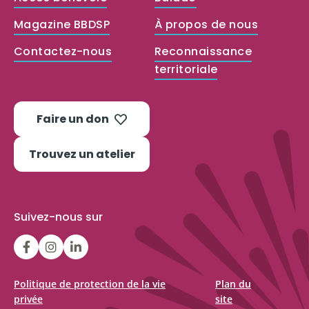
Magazine BBDSP
À propos de nous
Contactez-nous
Reconnaissance
territoriale
Faire un don
Trouvez un atelier
Suivez-nous sur
LGFBCanada
LGFBCanada
Belle
et
bien
Politique de protection de la vie
Plan du
privée
site