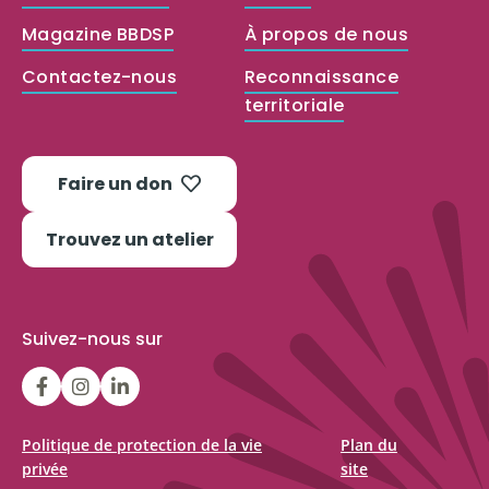
Magazine BBDSP
À propos de nous
Contactez-nous
Reconnaissance
territoriale
Faire un don
Trouvez un atelier
Suivez-nous sur
LGFBCanada
LGFBCanada
Belle
et
bien
Politique de protection de la vie
Plan du
privée
site
dans