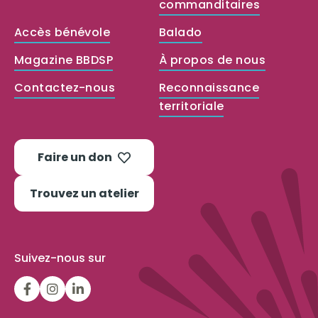
commanditaires
Accès bénévole
Balado
Magazine BBDSP
À propos de nous
Contactez-nous
Reconnaissance
territoriale
Faire un don
Trouvez un atelier
Suivez-nous sur
LGFBCanada
LGFBCanada
Belle
et