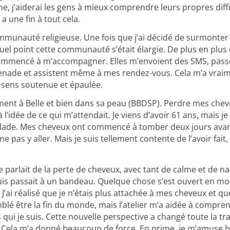
e, j’aiderai les gens à mieux comprendre leurs propres diffic
 a une fin à tout cela.
communauté religieuse. Une fois que j’ai décidé de surmonte
à quel point cette communauté s’était élargie. De plus en pl
t commencé à m’accompagner. Elles m’envoient des SMS, pass
ade et assistent même à mes rendez-vous. Cela m’a vraim
 sens soutenue et épaulée.
t à Belle et bien dans sa peau (BBDSP). Perdre mes cheveux
l’idée de ce qui m’attendait. Je viens d’avoir 61 ans, mais je 
u malade. Mes cheveux ont commencé à tomber deux jours ava
i ne pas y aller. Mais je suis tellement contente de l’avoir fait
e parlait de la perte de cheveux, avec tant de calme et de na
uis passait à un bandeau. Quelque chose s’est ouvert en moi l
 J’ai réalisé que je n’étais plus attachée à mes cheveux et qu
lé être la fin du monde, mais l’atelier m’a aidée à compre
s qui je suis. Cette nouvelle perspective a changé toute la t
e. Cela m’a donné beaucoup de force. En prime, je m’amuse