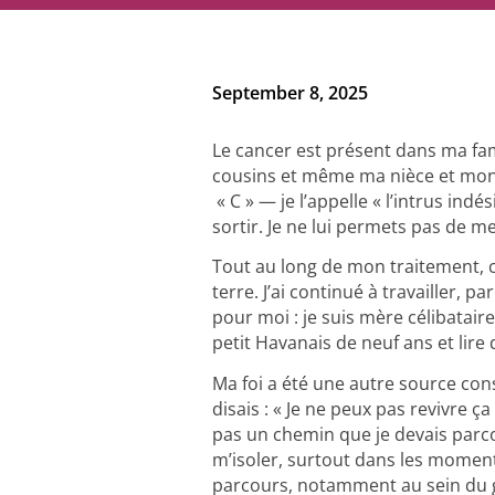
Balado
Ressources vidéo
September 8, 2025
Le cancer est présent dans ma fam
cousins et même ma nièce et mon n
« C » — je l’appelle « l’intrus indé
sortir. Je ne lui permets pas de m
Tout au long de mon traitement, c
terre. J’ai continué à travailler,
pour moi : je suis mère célibatair
petit Havanais de neuf ans et lire 
Ma foi a été une autre source const
disais : « Je ne peux pas revivre ç
pas un chemin que je devais parc
m’isoler, surtout dans les moments
parcours, notamment au sein du g