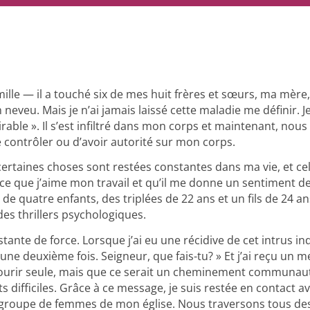
ille — il a touché six de mes huit frères et sœurs, ma mèr
eveu. Mais je n’ai jamais laissé cette maladie me définir. 
sirable ». Il s’est infiltré dans mon corps et maintenant, nous
e contrôler ou d’avoir autorité sur mon corps.
ertaines choses sont restées constantes dans ma vie, et cel
 parce que j’aime mon travail et qu’il me donne un sentiment 
e de quatre enfants, des triplées de 22 ans et un fils de 24
des thrillers psychologiques.
ante de force. Lorsque j’ai eu une récidive de cet intrus ind
a une deuxième fois. Seigneur, que fais-tu? » Et j’ai reçu un 
ourir seule, mais que ce serait un cheminement communauta
 difficiles. Grâce à ce message, je suis restée en contact av
roupe de femmes de mon église. Nous traversons tous des 