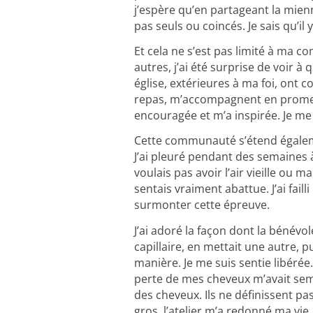
j’espère qu’en partageant la mienn
pas seuls ou coincés. Je sais qu’il y
Et cela ne s’est pas limité à ma 
autres, j’ai été surprise de voir 
église, extérieures à ma foi, on
repas, m’accompagnent en promen
encouragée et m’a inspirée. Je me
Cette communauté s’étend égalemen
J’ai pleuré pendant des semaines à 
voulais pas avoir l’air vieille o
sentais vraiment abattue. J’ai faill
surmonter cette épreuve.
J’ai adoré la façon dont la bénévol
capillaire, en mettait une autre, p
manière. Je me suis sentie libérée.
perte de mes cheveux m’avait semb
des cheveux. Ils ne définissent pa
gros, l’atelier m’a redonné ma vi