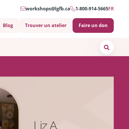
workshops@lgfb.ca
1-800-914-5665
FR
Blog
Trouver un atelier
Faire un don
Search
os de
nous
ct
s soins psychosociaux sont-ils importants?
 et soutiens