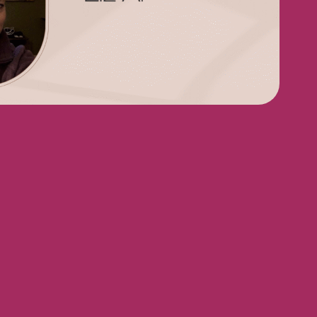
ce
ondiale
nous