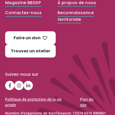
Magazine BBDSP
À propos de nous
Contactez-nous
Reconnaissance
territoriale
Faire un don
Trouvez un atelier
Suivez-nous sur
LGFBCanada
LGFBCanada
Belle
et
bien
Politique de protection de la vie
Plan du
privée
site
dans
Numéro d'organisme de bienfaisance: 13374 0316 RR0001