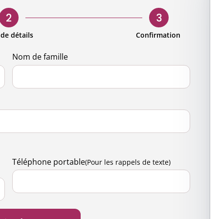
s
d'entreprise
Demande de candidature pour
our hommes
Gouvernan
bénévoles
2
3
entreprise
Présence m
Accès pour les bénévoles
 de détails
Confirmation
ng engagé
Contactez-
Nom de famille
 nature
science
ts et activités
Téléphone portable
(Pour les rappels de texte)
de santé