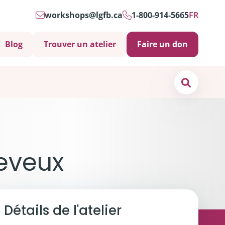
workshops@lgfb.ca
1-800-914-5665
FR
Blog
Trouver un atelier
Faire un don
Search
os de
nous
heveux
ct
s soins psychosociaux sont-ils importants?
Détails de l'atelier
 et soutiens