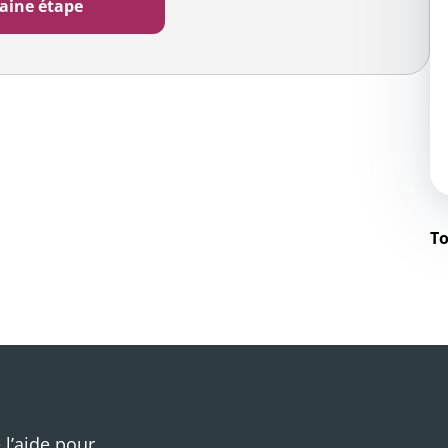
To
 l’aide pour