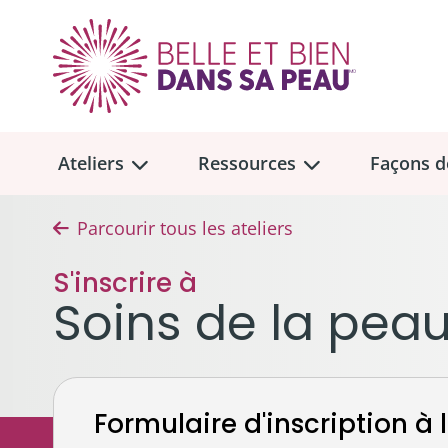
Ateliers
Ressources
Façons d
Parcourir tous les ateliers
Aperçu des
Aperçu des
ateliers
ressou
S'inscrire à
Faire u
Soins de la pea
Dons me
Soins de la peau et maquillage
Trouvez un atelier
Collect
Cheveux, prothèses capillaires 
Don tes
Emplacement des ateliers en personne
Formulaire d'inscription à l
Seins, soutiens-gorge et proth
À la mém