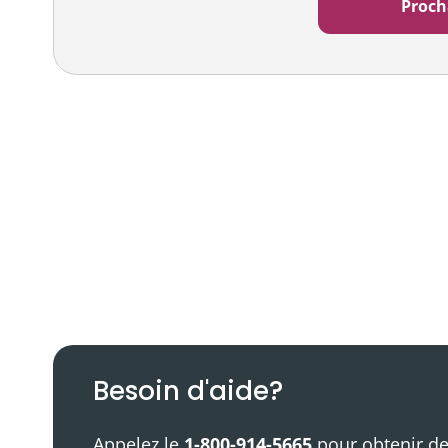
Balado
Ressources vidéo
Besoin d'aide?
Appelez le
1-800-914-5665
pour obtenir de