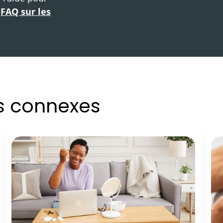
e
FAQ sur les
es connexes