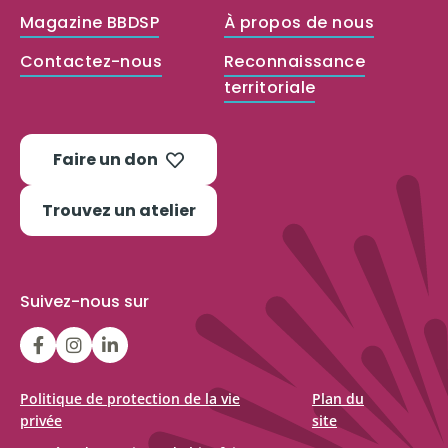
Magazine BBDSP
À propos de nous
Contactez-nous
Reconnaissance
territoriale
Faire un don
Trouvez un atelier
Suivez-nous sur
LGFBCanada
LGFBCanada
Belle
et
bien
Politique de protection de la vie
Plan du
privée
site
dans