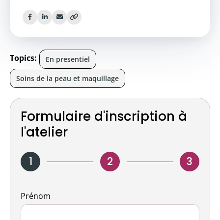
Topics:
En presentiel
Soins de la peau et maquillage
Formulaire d'inscription à
l'atelier
1
2
3
Nom
Prénom