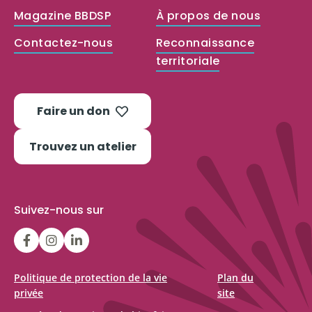
Magazine BBDSP
À propos de nous
Contactez-nous
Reconnaissance
territoriale
Faire un don
Trouvez un atelier
Suivez-nous sur
LGFBCanada
LGFBCanada
Belle
et
bien
Politique de protection de la vie
Plan du
privée
site
dans