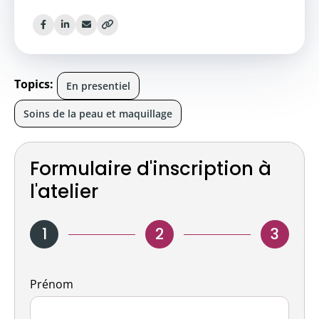
Topics:
En presentiel
Soins de la peau et maquillage
Formulaire d'inscription à
l'atelier
1
2
3
Nom
Prénom