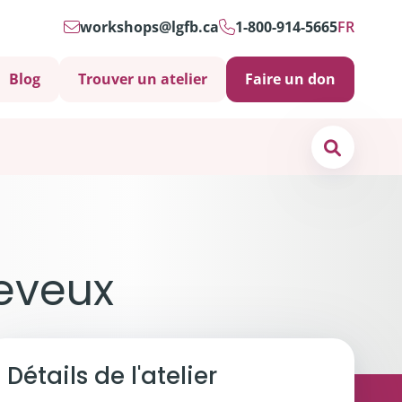
workshops@lgfb.ca
1-800-914-5665
FR
Blog
Trouver un atelier
Faire un don
Search
os de
nous
heveux
ct
s soins psychosociaux sont-ils importants?
Détails de l'atelier
 et soutiens