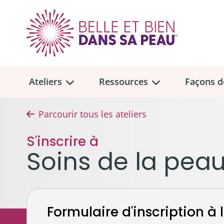
Ateliers
Ressources
Façons d
Parcourir tous les ateliers
Aperçu des
Aperçu des
ateliers
ressou
S'inscrire à
Faire u
Soins de la pea
Dons me
Soins de la peau et maquillage
Trouvez un atelier
Collect
Cheveux, prothèses capillaires 
Don tes
Emplacement des ateliers en personne
Formulaire d'inscription à l
Seins, soutiens-gorge et proth
À la mém