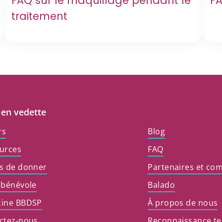
FAQ sur le maquillage pendant le
FA
traitement
 en vedette
rs
Blog
urces
FAQ
s de donner
Partenaires et co
 bénévole
Balado
ine BBDSP
À propos de nous
ctez-nous
Reconnaissance ter