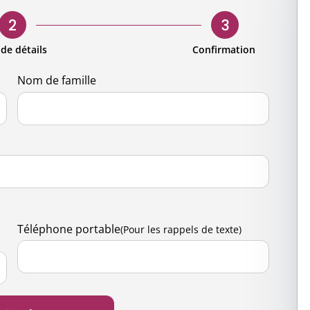
s
d'entreprise
Demande de candidature pour
our hommes
Gouvernan
bénévoles
2
3
entreprise
Présence m
Accès pour les bénévoles
 de détails
Confirmation
ng engagé
Contactez-
Nom de famille
 nature
science
ts et activités
Téléphone portable
(Pour les rappels de texte)
de santé