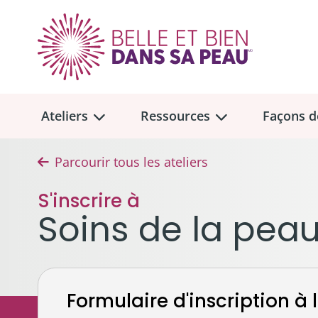
Ateliers
Ressources
Façons d
Parcourir tous les ateliers
Aperçu des
Aperçu des
ateliers
ressou
S'inscrire à
Faire u
Soins de la pea
Dons me
Soins de la peau et maquillage
Trouvez un atelier
Collect
Cheveux, prothèses capillaires 
Don tes
Emplacement des ateliers en personne
Formulaire d'inscription à l
Seins, soutiens-gorge et proth
À la mém