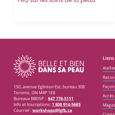
FAQ sur les soins de la peau
Liens
Atelie
Resso
Façon
150, avenue Eglinton Est, bureau 308
Toronto, ON M4P 1E8
Accès
Bureaux BBDSP :
647 776-5111
Info et Inscriptions:
1 800 914-5665
Magaz
Courriel :
workshops@lgfb.ca
Conta