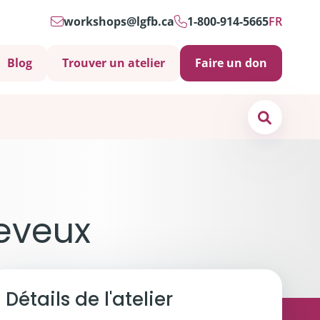
workshops@lgfb.ca
1-800-914-5665
FR
Blog
Trouver un atelier
Faire un don
Search
os de
nous
heveux
ct
s soins psychosociaux sont-ils importants?
Détails de l'atelier
 et soutiens