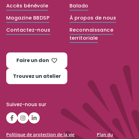
Accès bénévole
Balado
Magazine BBDSP
À propos de nous
Contactez-nous
Reconnaissance
territoriale
Faire un don
Trouvez un atelier
Suivez-nous sur
LGFBCanada
LGFBCanada
Belle
et
bien
Politique de protection de la vie
Plan du