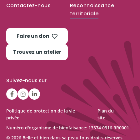
Contactez-nous
Reconnaissance
territoriale
Faire un don
Trouvez un atelier
Suivez-nous sur
LGFBCanada
LGFBCanada
Belle
et
bien
Politique de protection de la vie
Plan du
privée
site
dans
sa
Numéro d'organisme de bienfaisance: 13374 0316 RR0001
© 2026 Belle et bien dans sa peau tous droits réservés