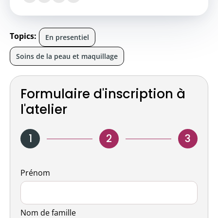
Topics:
En presentiel
Soins de la peau et maquillage
Formulaire d'inscription à
l'atelier
1
2
3
Nom
Prénom
Nom de famille