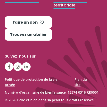
territoriale
Faire un don
Trouvez un atelier
Suivez-nous sur
LGFBCanada
LGFBCanada
Belle
et
bien
Politique de protection de la vie
Plan du
privée
site
dans
sa
Numéro d'organisme de bienfaisance: 13374 0316 RR0001
peau
© 2026 Belle et bien dans sa peau tous droits réservés