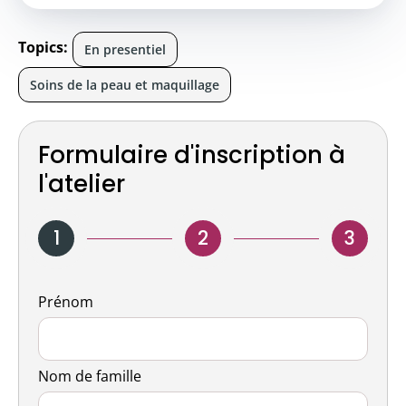
Topics:
En presentiel
Soins de la peau et maquillage
Formulaire d'inscription à
l'atelier
1
2
3
Nom
Prénom
Nom de famille