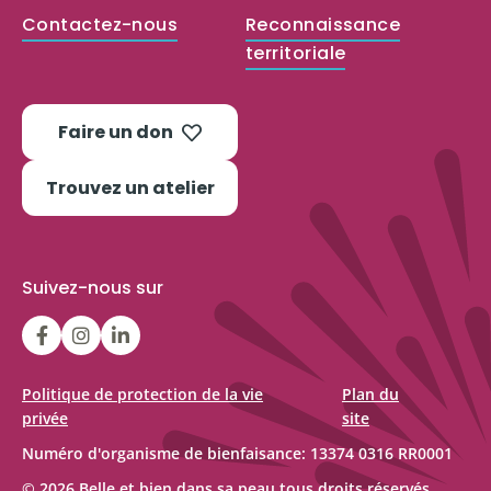
Contactez-nous
Reconnaissance
territoriale
Faire un don
Trouvez un atelier
Suivez-nous sur
LGFBCanada
LGFBCanada
Belle
et
bien
Politique de protection de la vie
Plan du
privée
site
dans
sa
Numéro d'organisme de bienfaisance: 13374 0316 RR0001
© 2026 Belle et bien dans sa peau tous droits réservés