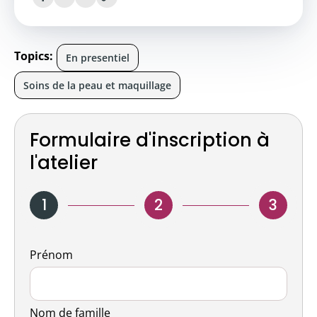
Topics:
En presentiel
Soins de la peau et maquillage
Formulaire d'inscription à
l'atelier
1
2
3
Nom
Prénom
Nom de famille