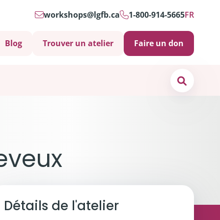
workshops@lgfb.ca
1-800-914-5665
FR
Blog
Trouver un atelier
Faire un don
Search
os de
nous
heveux
ct
s soins psychosociaux sont-ils importants?
Détails de l'atelier
 et soutiens