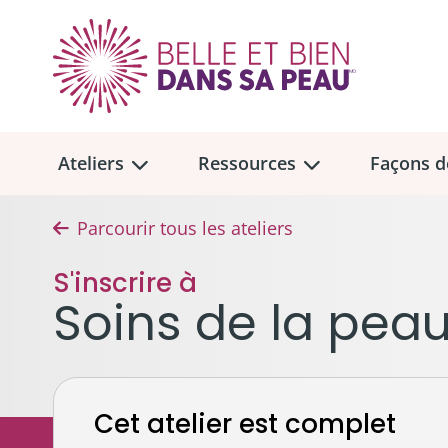
Ateliers
Ressources
Façons d
Parcourir tous les ateliers
Aperçu des
Aperçu des
ateliers
ressou
S'inscrire à
Faire u
Soins de la pea
Dons me
Soins de la peau et maquillage
Trouvez un atelier
Collect
Cheveux, prothèses capillaires 
Don tes
Emplacement des ateliers en personne
Cet atelier est complet
Seins, soutiens-gorge et proth
À la mém