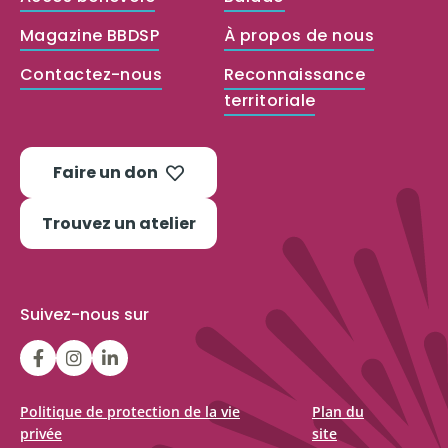
Magazine BBDSP
À propos de nous
Contactez-nous
Reconnaissance
territoriale
Faire un don
Trouvez un atelier
Suivez-nous sur
LGFBCanada
LGFBCanada
Belle
et
bien
Politique de protection de la vie
Plan du
privée
site