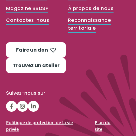
Magazine BBDSP
À propos de nous
Contactez-nous
Reconnaissance
territoriale
Faire un don
Trouvez un atelier
Suivez-nous sur
LGFBCanada
LGFBCanada
Belle
et
bien
Politique de protection de la vie
Plan du
privée
site
dans