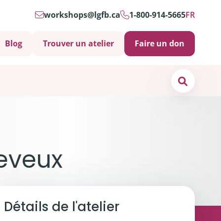
workshops@lgfb.ca
1-800-914-5665
FR
Blog
Trouver un atelier
Faire un don
Search
os de
nous
heveux
ct
s soins psychosociaux sont-ils importants?
Détails de l'atelier
 et soutiens