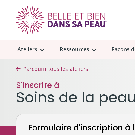
Ateliers
Ressources
Façons d
Parcourir tous les ateliers
Aperçu des
Aperçu des
ateliers
ressou
S'inscrire à
Faire u
Soins de la pea
Dons me
Soins de la peau et maquillage
Trouvez un atelier
Collect
Cheveux, prothèses capillaires 
Don tes
Emplacement des ateliers en personne
Formulaire d'inscription à l
Seins, soutiens-gorge et proth
À la mém