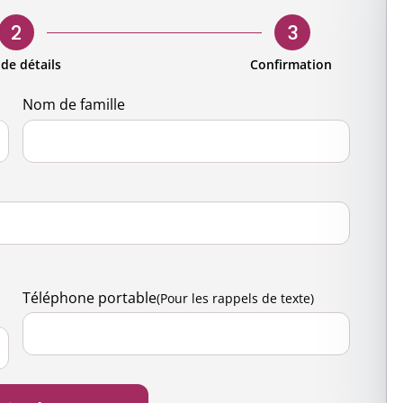
s
d'entreprise
Demande de candidature pour
our hommes
Gouvernan
bénévoles
2
3
entreprise
Présence m
Accès pour les bénévoles
 de détails
Confirmation
ng engagé
Contactez-
Nom de famille
 nature
science
ts et activités
Téléphone portable
(Pour les rappels de texte)
de santé