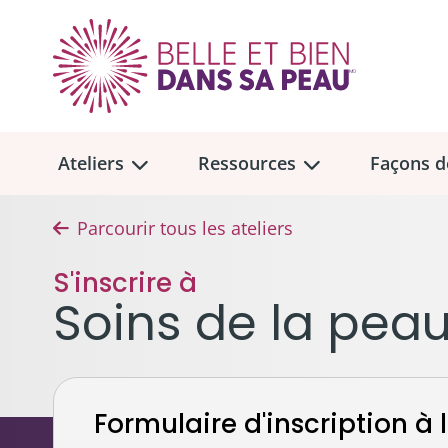
Ateliers
Ressources
Façons d
Parcourir tous les ateliers
Aperçu des
Aperçu des
ateliers
ressou
S'inscrire à
Faire u
Soins de la pea
Dons me
Soins de la peau et maquillage
Trouvez un atelier
Collect
Cheveux, prothèses capillaires 
Don tes
Emplacement des ateliers en personne
Formulaire d'inscription à l
Seins, soutiens-gorge et proth
À la mém