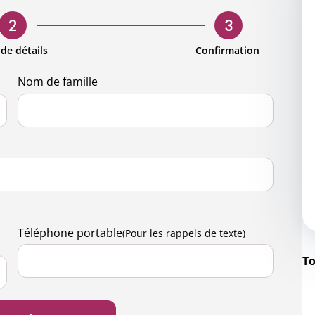
s
d'entreprise
Demande de candidature pour
our hommes
Gouvernan
bénévoles
2
3
entreprise
Présence m
Accès pour les bénévoles
 de détails
Confirmation
ng engagé
Contactez-
Nom de famille
 nature
science
ts et activités
Téléphone portable
(Pour les rappels de texte)
de santé
To