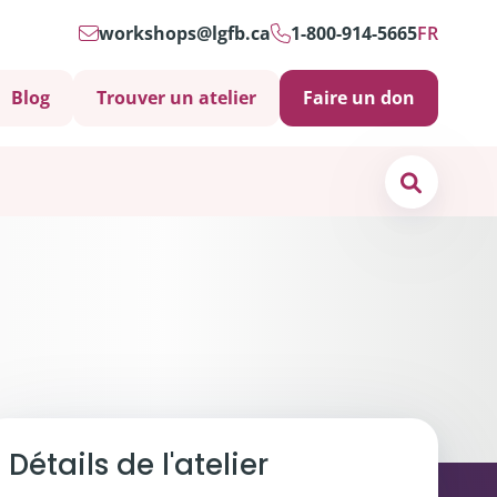
workshops@lgfb.ca
1-800-914-5665
FR
Blog
Trouver un atelier
Faire un don
Search
os de
nous
ct
s soins psychosociaux sont-ils importants?
Détails de l'atelier
 et soutiens