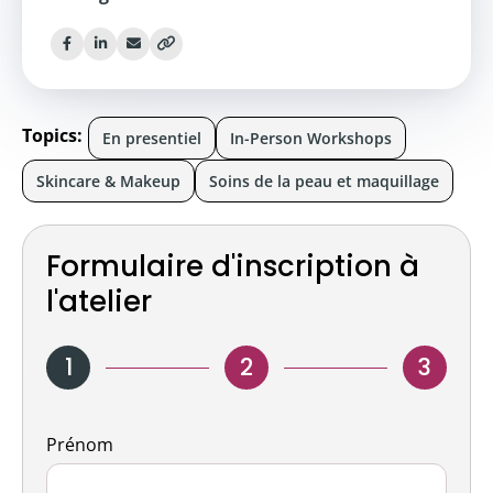
Topics:
En presentiel
In-Person Workshops
Skincare & Makeup
Soins de la peau et maquillage
Formulaire d'inscription à
l'atelier
1
2
3
Nom
Prénom