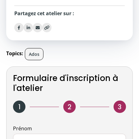
Partagez cet atelier sur :
Topics:
Ados
Formulaire d'inscription à
l'atelier
1
2
3
Nom
Prénom