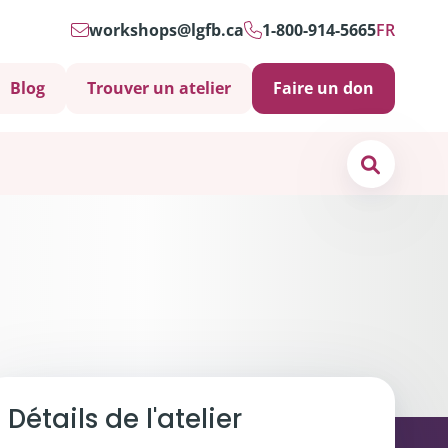
workshops@lgfb.ca
1-800-914-5665
FR
Blog
Trouver un atelier
Faire un don
Search
os de
nous
ct
s soins psychosociaux sont-ils importants?
Détails de l'atelier
 et soutiens