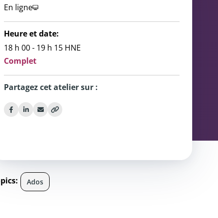
En ligne
ce
ondiale
Heure et date:
nous
18 h 00 - 19 h 15 HNE
Complet
Partagez cet atelier sur :
pics:
Ados