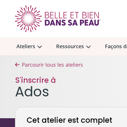
Ateliers
Ressources
Façons d
Parcourir tous les ateliers
Aperçu des
Aperçu des
ateliers
ressou
S'inscrire à
Faire u
Ados
Dons me
Soins de la peau et maquillage
Trouvez un atelier
Collect
Cheveux, prothèses capillaires 
Don tes
Emplacement des ateliers en personne
Cet atelier est complet
Seins, soutiens-gorge et proth
À la mém