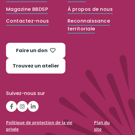
Magazine BBDSP
À propos de nous
Contactez-nous
Reconnaissance
territoriale
Faire un don
Trouvez un atelier
Suivez-nous sur
LGFBCanada
LGFBCanada
Belle
et
bien
Politique de protection de la vie
Plan du
privée
site
dans