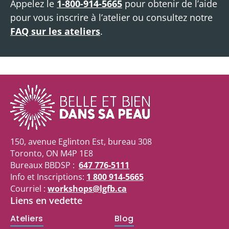
Appelez le
1-800-914-5665
pour obtenir de l’aide
pour vous inscrire à l’atelier ou consultez notre
FAQ sur les ateliers
.
150, avenue Eglinton Est, bureau 308
Toronto, ON M4P 1E8
Bureaux BBDSP :
647 776-5111
Info et Inscriptions:
1 800 914-5665
Courriel :
workshops@lgfb.ca
Liens en vedette
Ateliers
Blog