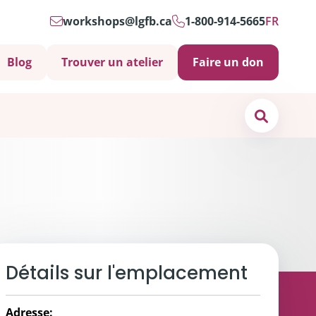
workshops@lgfb.ca
1-800-914-5665
FR
Blog
Trouver un atelier
Faire un don
Search
os de
nous
ct
Détails sur l'emplacement
s soins psychosociaux sont-ils importants?
 et soutiens
Adresse: