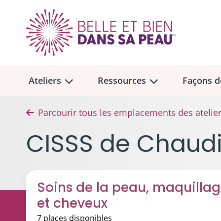
Ateliers
Ressources
Façons d
Parcourir tous les emplacements des atelie
Aperçu des
Aperçu des
ateliers
ressou
CISSS de Chaud
Faire u
Dons me
Soins de la peau et maquillage
Trouvez un atelier
Collect
Soins de la peau, maquilla
Cheveux, prothèses capillaires 
Don tes
et cheveux
Emplacement des ateliers en personne
Seins, soutiens-gorge et proth
À la mém
7 places disponibles